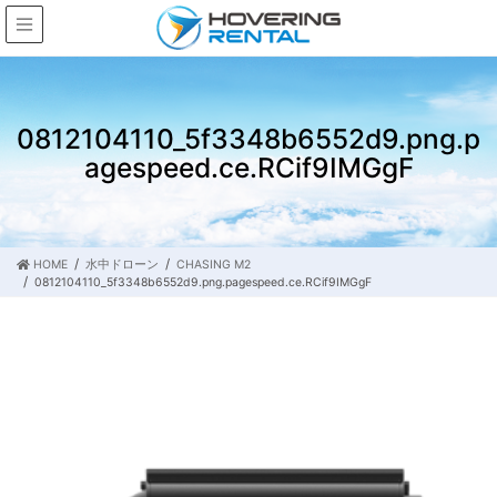
0812104110_5f3348b6552d9.png.p
agespeed.ce.RCif9IMGgF
HOME
水中ドローン
CHASING M2
0812104110_5f3348b6552d9.png.pagespeed.ce.RCif9IMGgF