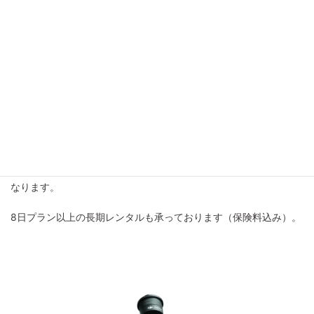
Zenmuse H30Tは、広角カメラ、ズームカメラ、赤外線サーマル
カメラ 、レーザー距離計、NIR補助ライトの5つの主要モジュール
を搭載し、公共安全、エネルギー検査、水源保護、林業など、
様々な業務を無理なく、快適に行うことができます。
■対応
DJI Matrice 400
DJI Matrice 350 RTK
DJI Matrice 300 RTK ※コントローラーはRC PLUSのみの対応と
なります。
8日プラン以上の長期レンタルも承っております（保険料込み）。