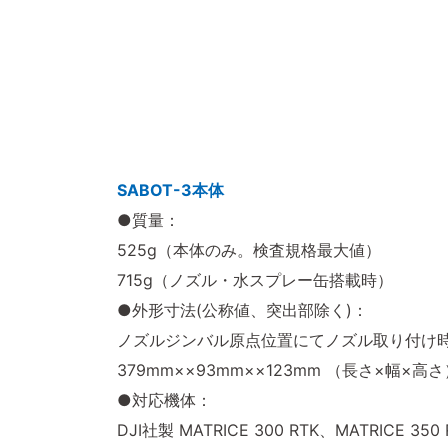
SABOT-3本体
●質量：
525g（本体のみ。検査規格最大値）
715g（ノズル・水スプレー缶搭載時）
●外形寸法(公称値、突出部除く)：
ノズルジンバル原点位置にてノズル取り付け
379mm××93mm××123mm （長さ×幅×高さ
●対応機体：
DJI社製 MATRICE 300 RTK、MATRICE 350 