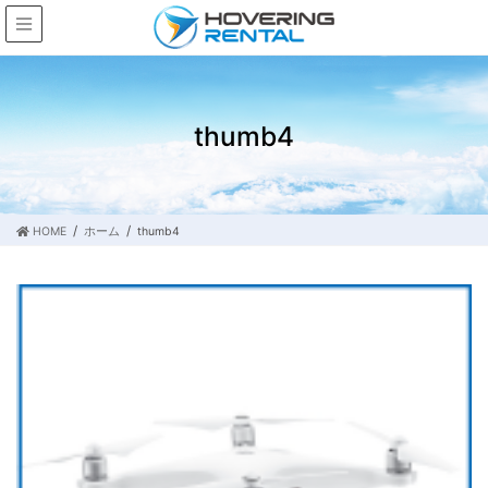
thumb4
HOME
ホーム
thumb4