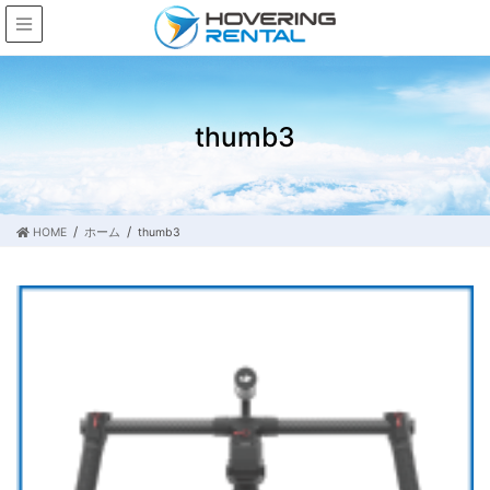
thumb3
HOME
ホーム
thumb3